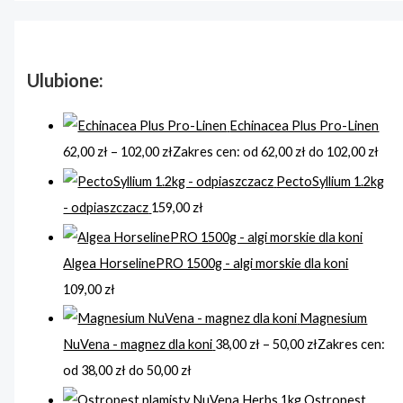
Ulubione:
Echinacea Plus Pro-Linen
62,00
zł
–
102,00
zł
Zakres cen: od 62,00 zł do 102,00 zł
PectoSyllium 1.2kg
- odpiaszczacz
159,00
zł
Algea HorselinePRO 1500g - algi morskie dla koni
109,00
zł
Magnesium
NuVena - magnez dla koni
38,00
zł
–
50,00
zł
Zakres cen:
od 38,00 zł do 50,00 zł
Ostropest