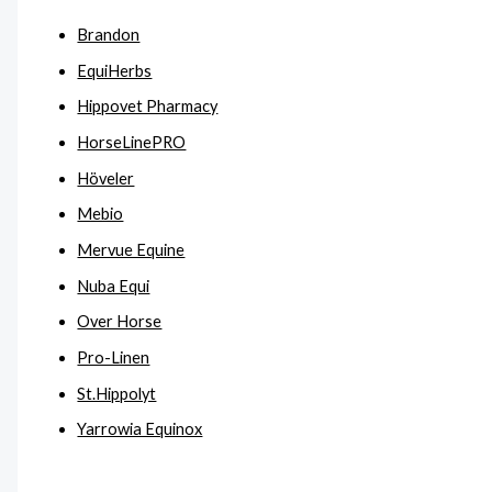
Brandon
EquiHerbs
Hippovet Pharmacy
HorseLinePRO
Höveler
Mebio
Mervue Equine
Nuba Equi
Over Horse
Pro-Linen
St.Hippolyt
Yarrowia Equinox