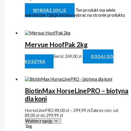
Clear
Ten produkt ma wiele
WYBIERZ OPCJE
wariantów. Opcje można wybrać na stronie produktu
Mervue HoofPak 2kg
Kopyta/Skóra/Sierść
269,00
zł
DODAJ DO
KOSZYKA
BiotinMax HorseLinePRO – biotyna
dla koni
HorseLinePRO
89,00
zł
–
299,99
zł
Zakres cen: od
89,00 zł do 299,99 zł
1kg