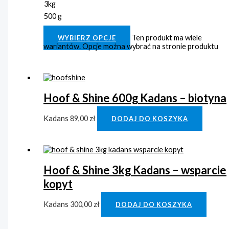
3kg
500 g
Clear
Ten produkt ma wiele
WYBIERZ OPCJE
wariantów. Opcje można wybrać na stronie produktu
Hoof & Shine 600g Kadans – biotyna
Kadans
89,00
zł
DODAJ DO KOSZYKA
Hoof & Shine 3kg Kadans – wsparcie
kopyt
Kadans
300,00
zł
DODAJ DO KOSZYKA