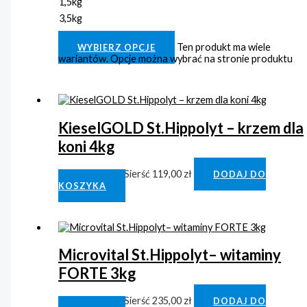
1,5kg
3,5kg
Clear
Ten produkt ma wiele
WYBIERZ OPCJE
wariantów. Opcje można wybrać na stronie produktu
KieselGOLD St.Hippolyt – krzem dla
koni 4kg
Kopyta/Skóra/Sierść
119,00
zł
DODAJ DO
KOSZYKA
Microvital St.Hippolyt– witaminy
FORTE 3kg
Kopyta/Skóra/Sierść
235,00
zł
DODAJ DO