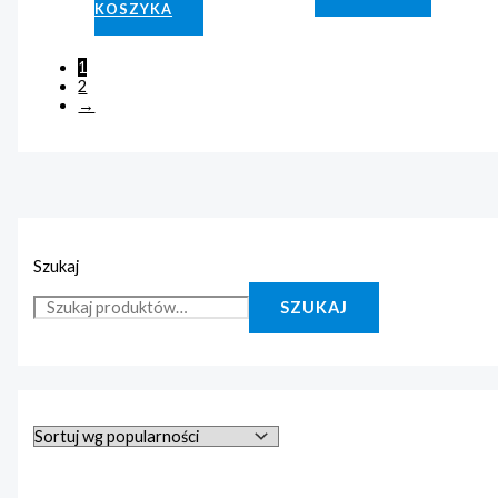
KOSZYKA
1
2
→
Szukaj
SZUKAJ