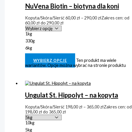
NuVena Biotin – biotyna dla koni
Kopyta/Skóra/Sierść
60,00
zł
–
290,00
zł
Zakres cen: od
60,00 zł do 290,00 zł
1kg
330g
6kg
Clear
Ten produkt ma wiele
WYBIERZ OPCJE
wariantów. Opcje można wybrać na stronie produktu
Ungulat St. Hippolyt – na kopyta
Kopyta/Skóra/Sierść
198,00
zł
–
365,00
zł
Zakres cen: od
198,00 zł do 365,00 zł
10kg
5kg