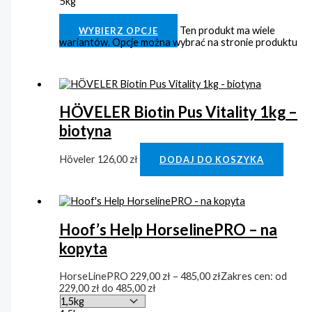
5kg
Clear
Ten produkt ma wiele
WYBIERZ OPCJE
wariantów. Opcje można wybrać na stronie produktu
HÖVELER Biotin Pus Vitality 1kg –
biotyna
Höveler
126,00
zł
DODAJ DO KOSZYKA
Hoof’s Help HorselinePRO – na
kopyta
HorseLinePRO
229,00
zł
–
485,00
zł
Zakres cen: od
229,00 zł do 485,00 zł