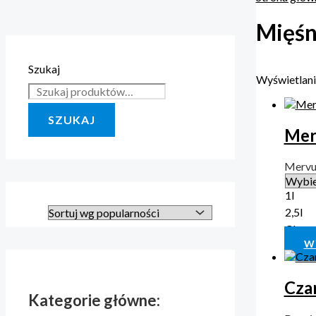
Mięśn
Szukaj
Wyświetlani
SZUKAJ
Mer
Merv
1l
2,5l
Clear
W
Czar
Kategorie główne: