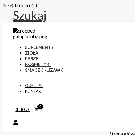
Przejdź do treści
Szukaj
SUPLEMENTY
ZIOŁA
PASZE
KOSMETYKI
SMACZKI/LIZAWKI
O SKLEPIE
KONTAKT
0,00
zł
Strona głów