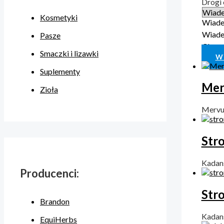
Drogi
Kosmetyki
Wiade
Wiade
Pasze
Clear
Smaczki i lizawki
W
Suplementy
Merv
Zioła
Merv
Str
Kadan
Producenci:
Stro
Brandon
Kadan
EquiHerbs