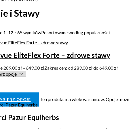
ie i Stawy
e 1–12 z 65 wyników
Posortowane według popularności
vue EliteFlex Forte – zdrowe stawy
ue
289,00
zł
–
649,00
zł
Zakres cen: od 289,00 zł do 649,00 zł
Ten produkt ma wiele wariantów. Opcje możn
YBIERZ OPCJE
ci Pazur Equiherbs