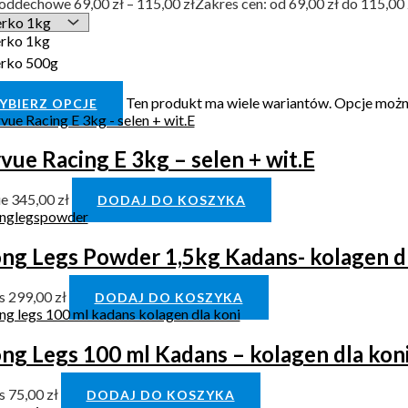
 oddechowe
69,00
zł
–
115,00
zł
Zakres cen: od 69,00 zł do 115,00 
rko 1kg
rko 500g
Ten produkt ma wiele wariantów. Opcje możn
YBIERZ OPCJE
ue Racing E 3kg – selen + wit.E
ue
345,00
zł
DODAJ DO KOSZYKA
ong Legs Powder 1,5kg Kadans- kolagen dl
s
299,00
zł
DODAJ DO KOSZYKA
ng Legs 100 ml Kadans – kolagen dla kon
s
75,00
zł
DODAJ DO KOSZYKA