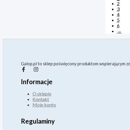
2
3
4
5
6
→
Galop.pl to sklep poświęcony produktom wspierającym zd
Informacje
O sklepie
Kontakt
Moje konto
Regulaminy