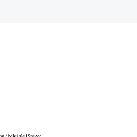
na
/ Mięśnie i Stawy