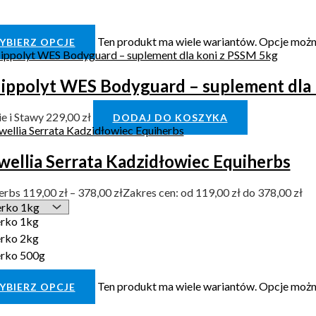
Ten produkt ma wiele wariantów. Opcje możn
YBIERZ OPCJE
Hippolyt WES Bodyguard – suplement dla
e i Stawy
229,00
zł
DODAJ DO KOSZYKA
wellia Serrata Kadzidłowiec Equiherbs
erbs
119,00
zł
–
378,00
zł
Zakres cen: od 119,00 zł do 378,00 zł
rko 1kg
rko 2kg
rko 500g
Ten produkt ma wiele wariantów. Opcje możn
YBIERZ OPCJE