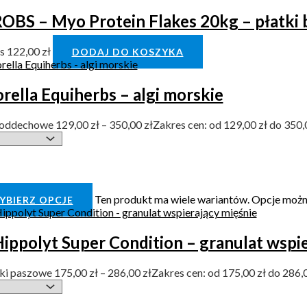
OBS – Myo Protein Flakes 20kg – płatki 
bs
122,00
zł
DODAJ DO KOSZYKA
rella Equiherbs – algi morskie
 oddechowe
129,00
zł
–
350,00
zł
Zakres cen: od 129,00 zł do 350,
Ten produkt ma wiele wariantów. Opcje możn
YBIERZ OPCJE
Hippolyt Super Condition – granulat wspi
ki paszowe
175,00
zł
–
286,00
zł
Zakres cen: od 175,00 zł do 286,0