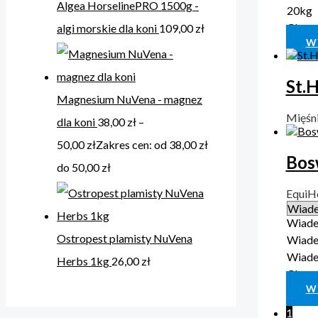
Algea HorselinePRO 1500g -
20kg
Clear
algi morskie dla koni
109,00
zł
W
St.
Magnesium NuVena - magnez
Mięśni
dla koni
38,00
zł
–
50,00
zł
Zakres cen: od 38,00 zł
Bos
do 50,00 zł
EquiH
Wiade
Ostropest plamisty NuVena
Wiade
Wiade
Herbs 1kg
26,00
zł
Clear
W
1