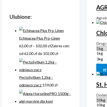
AGR
Ulubione:
Agro
Chlo
Echinacea Plus Pro-Linen
Drogi
62,00
zł
–
102,00
zł
Zakres cen:
1kg
od 62,00 zł do 102,00 zł
3kg
Clear
W
PectoSyllium 1.2kg -
St. 
odpiaszczacz
159,00
zł
Dodat
10kg