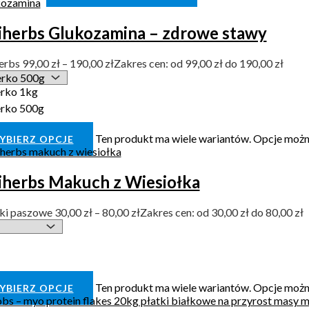
iherbs Glukozamina – zdrowe stawy
erbs
99,00
zł
–
190,00
zł
Zakres cen: od 99,00 zł do 190,00 zł
rko 1kg
rko 500g
Ten produkt ma wiele wariantów. Opcje możn
YBIERZ OPCJE
iherbs Makuch z Wiesiołka
ki paszowe
30,00
zł
–
80,00
zł
Zakres cen: od 30,00 zł do 80,00 zł
Ten produkt ma wiele wariantów. Opcje możn
YBIERZ OPCJE