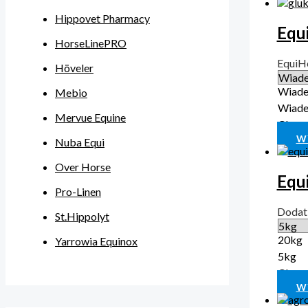
Hippovet Pharmacy
Equ
HorseLinePRO
EquiH
Höveler
Wiade
Mebio
Wiade
Mervue Equine
Clear
W
Nuba Equi
Over Horse
Equ
Pro-Linen
Dodat
St.Hippolyt
20kg
Yarrowia Equinox
5kg
Clear
W