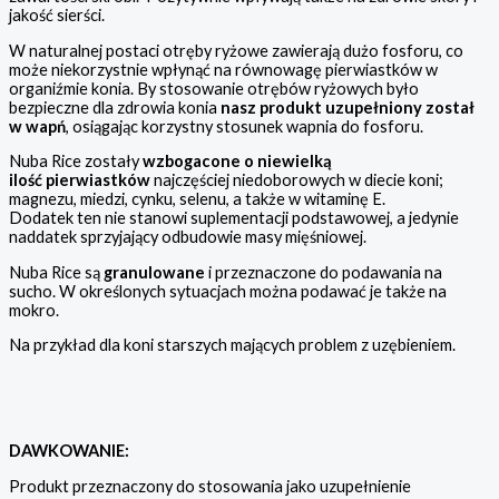
jakość sierści.
W naturalnej postaci otręby ryżowe zawierają dużo fosforu, co
może niekorzystnie wpłynąć na równowagę pierwiastków w
organiźmie konia. By stosowanie otrębów ryżowych było
bezpieczne dla zdrowia konia
nasz produkt uzupełniony został
w wapń
, osiągając korzystny stosunek wapnia do fosforu.
Nuba Rice zostały
wzbogacone o niewielką
ilość pierwiastków
najczęściej niedoborowych w diecie koni;
magnezu, miedzi, cynku, selenu, a także w witaminę E.
Dodatek ten nie stanowi suplementacji podstawowej, a jedynie
naddatek sprzyjający odbudowie masy mięśniowej.
Nuba Rice są
granulowane
i przeznaczone do podawania na
sucho. W określonych sytuacjach można podawać je także na
mokro.
Na przykład dla koni starszych mających problem z uzębieniem.
DAWKOWANIE:
Produkt przeznaczony do stosowania jako uzupełnienie