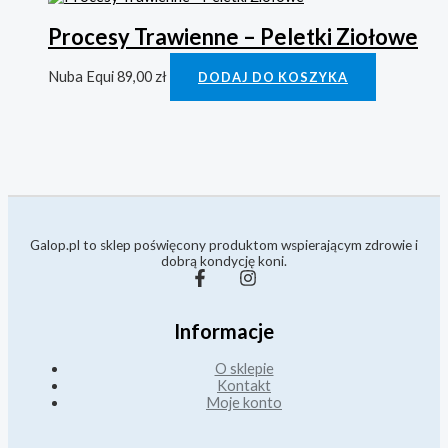
Procesy Trawienne – Peletki Ziołowe
Nuba Equi
89,00
zł
DODAJ DO KOSZYKA
Galop.pl to sklep poświęcony produktom wspierającym zdrowie i
dobrą kondycję koni.
Informacje
O sklepie
Kontakt
Moje konto