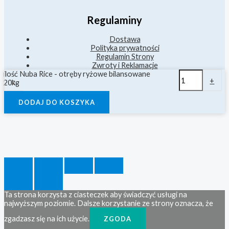
Regulaminy
Dostawa
Polityka prywatności
Regulamin Strony
Zwroty i Reklamacje
ilość Nuba Rice - otręby ryżowe bilansowane
-
+
20kg
DODAJ DO KOSZYKA
Ta strona korzysta z ciasteczek aby świadczyć usługi na
najwyższym poziomie. Dalsze korzystanie ze strony oznacza, że
zgadzasz się na ich użycie.
ZGODA