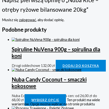
otręby ryżowe bilansowane 20kg”
Musisz się
zalogować
, aby dodać opinię.
Podobne produkty
Spiruline NuVena 900g – spirulina dla
koni
Drogi oddechowe
132,00
zł
DODAJ DO KOSZYKA
Nuba Candy Coconut – smaczki
kokosowe
Nuba Equi
26,00
zł
–
68,00
zł
Zakres cen: od 26,00 zł do
68,00 zł
Ten produkt ma wiele
WYBIERZ OPCJE
wariantów. Opcje można wybrać na stronie produktu