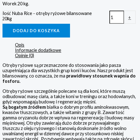
Worek 20 kg.
ilość Nuba Rice - otręby ryżowe bilansowane
-
+
20kg
DODAJ DO KOSZYKA
Opis
Informacje dodatkowe
Opinie (0)
Otręby ryżowe są przeznaczone do stosowania jako pasza
uzupełniająca dla wszystkich grup koni i kuców. Nasz produkt jest
bilansowany, co oznacza, że ma
prawidłowy stosunek wapnia do
fosforu.
Otręby ryżowe szczególnie polecane są dla koni, które muszą
odbudować masę ciała, a także koni w treningu oraz hodowlanych,
gdyż wspomagają budowę i regenerację mięśni.
Są bogatym źródłem
białka o dobrym profilu aminokwasowym,
kwasów tłuszczowych, a także witamin z grupy B. Zawartość
gamma oryzanolu dobrze wpływa na regenereację i budowę masy
mięśniowej. Otręby zawierają dużo dobrze przyswajalnego
tłuszczu z oleju ryżowego i stanowią doskonałe źródło wolno
uwalnianej energii w dziennej dawce przy stosunkowo niskiej
zawartości skrobi. Pozytywnie wpływają także na zdrowie skóry i