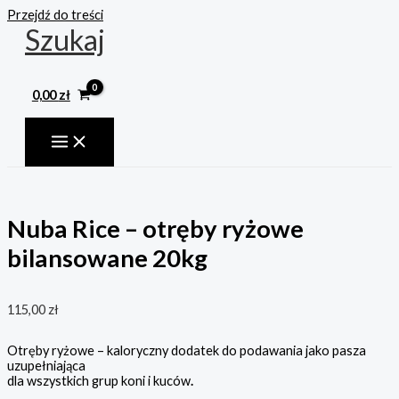
Przejdź do treści
Szukaj
0,00
zł
Nuba Rice – otręby ryżowe
bilansowane 20kg
115,00
zł
Otręby ryżowe – kaloryczny dodatek do podawania jako pasza
uzupełniająca
dla wszystkich grup koni i kuców
.