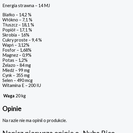
Energia strawna – 14 MJ
Białko – 14,2 %
Włókno – 7,1 %
Tłuszcz – 18,1 %
Popiół – 17,1 %
Skrobia – 16%
Cukry proste – 9,4 %
Wapń – 3,12%
Fosfor – 1,68%
Magnez – 0,9%
Potas – 1,2%
Żelazo – 84 mg
Miedź – 99 mg
Cynk – 355 mg
Selen – 490 mcg
Witamina E – 200 IU
Waga
20 kg
Opinie
Na razie nie ma opinii o produkcie.
Napisz pierwszą opinię o „Nuba Rice –