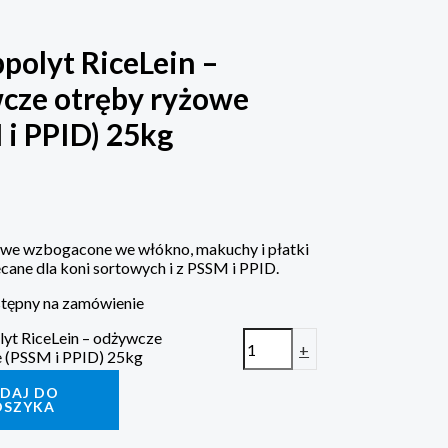
ppolyt RiceLein –
cze otręby ryżowe
 i PPID) 25kg
we wzbogacone we włókno, makuchy i płatki
cane dla koni sortowych i z PSSM i PPID.
tępny na zamówienie
olyt RiceLein – odżywcze
+
 (PSSM i PPID) 25kg
DAJ DO
OSZYKA