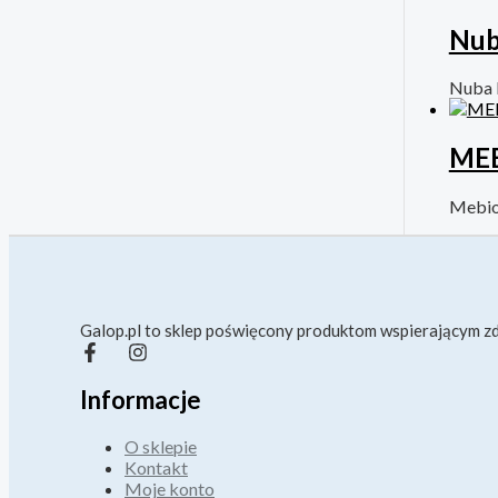
Nub
Nuba 
MEB
Mebi
Galop.pl to sklep poświęcony produktom wspierającym zd
Informacje
O sklepie
Kontakt
Moje konto