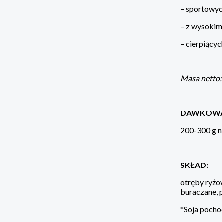
– sportowy
– z wysokim
– cierpiący
Masa netto:
DAWKOWA
200-300 g n
SKŁAD:
otręby ryżo
buraczane, 
*Soja pocho