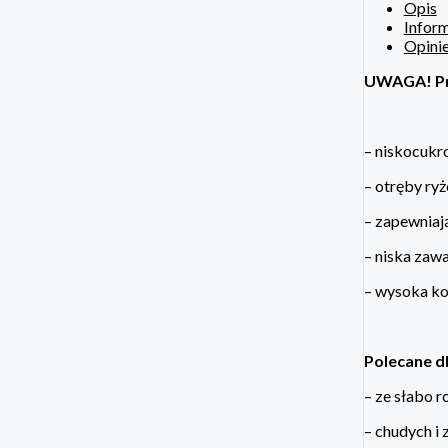
Opis
Infor
Opinie
UWAGA! Pr
– niskocukro
– otręby ry
– zapewniaj
– niska zawa
– wysoka ko
Polecane dl
– ze słabo 
– chudych 