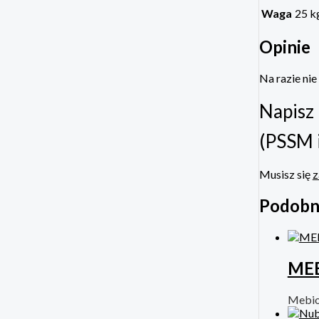
Waga
25 k
Opinie
Na razie nie
Napisz 
(PSSM 
Musisz się
z
Podobn
MEB
Mebi