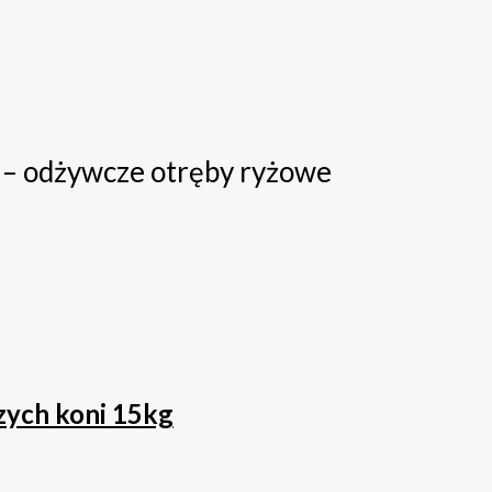
in – odżywcze otręby ryżowe
zych koni 15kg