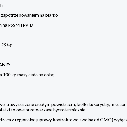
ch
 zapotrzebowaniem na białko
ch na PSSM i PPID
 25 kg
NIE:
a 100 kg masy ciała na dobę
we, trawy suszone ciepłym powietrzem, kiełki kukurydzy, mieszan
płatki sojowe przetwarzane hydrotermicznie*
dząca z regionalnej uprawy kontraktowej (wolna od GMO) wyłączn