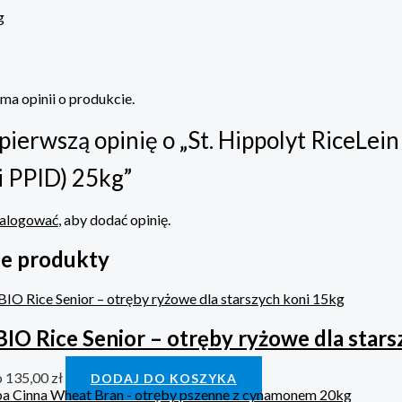
g
 ma opinii o produkcie.
pierwszą opinię o „St. Hippolyt RiceLe
i PPID) 25kg”
alogować
, aby dodać opinię.
e produkty
IO Rice Senior – otręby ryżowe dla stars
o
135,00
zł
DODAJ DO KOSZYKA