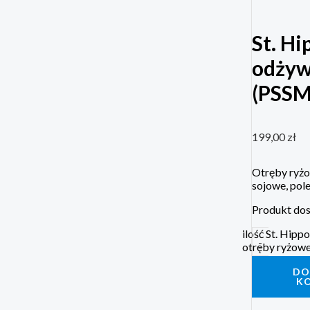
St. Hi
odżyw
(PSSM
199,00
zł
Otręby ryżo
sojowe, pole
Produkt dos
ilość St. Hipp
-
otręby ryżowe
DO
K