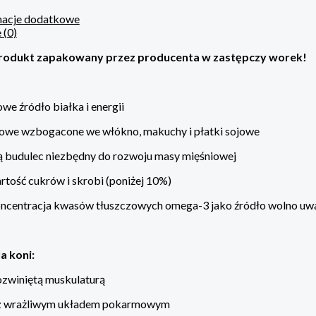
macje dodatkowe
 (0)
odukt zapakowany przez producenta w zastępczy worek!
we źródło białka i energii
żowe wzbogacone we włókno, makuchy i płatki sojowe
ą budulec niezbędny do rozwoju masy mięśniowej
rtość cukrów i skrobi (poniżej 10%)
ncentracja kwasów tłuszczowych omega-3 jako źródło wolno uwal
a koni:
rozwiniętą muskulaturą
i z wrażliwym układem pokarmowym