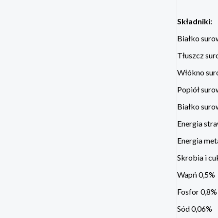
Składniki:
Białko sur
Tłuszcz su
Włókno sur
Popiół sur
Białko suro
Energia str
Energia met
Skrobia i c
Wapń 0,5%
Fosfor 0,8%
Sód 0,06%