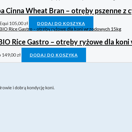
a Cinna Wheat Bran – otręby pszenne z
Equi
105,00
zł
DODAJ DO KOSZYKA
IO Rice Gastro – otręby ryżowe dla kon
o
149,00
zł
DODAJ DO KOSZYKA
rowie i dobrą kondycję koni.