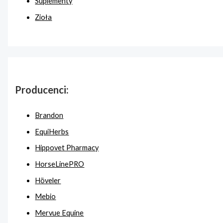
Suplementy
Zioła
Producenci:
Brandon
EquiHerbs
Hippovet Pharmacy
HorseLinePRO
Höveler
Mebio
Mervue Equine