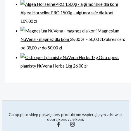
Algea HorselinePRO 1500g - algi morskie dla koni
109,00
zł
Magnesium
NuVena - magnez dla koni
38,00
zł
–
50,00
zł
Zakres cen:
od 38,00 zł do 50,00 zł
Ostropest
plamisty NuVena Herbs 1kg
26,00
zł
Galop.pl to sklep poświęcony produktom wspierającym zdrowie i
dobrą kondycję koni.