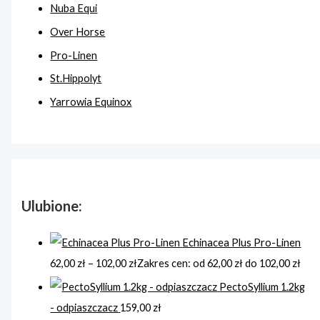
Nuba Equi
Over Horse
Pro-Linen
St.Hippolyt
Yarrowia Equinox
Ulubione:
Echinacea Plus Pro-Linen
62,00
zł
–
102,00
zł
Zakres cen: od 62,00 zł do 102,00 zł
PectoSyllium 1.2kg
- odpiaszczacz
159,00
zł