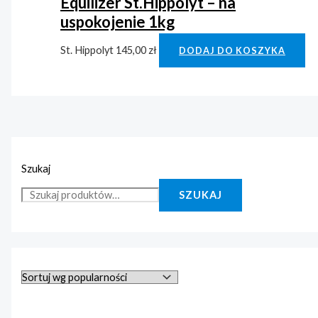
Equilizer St.Hippolyt – na
uspokojenie 1kg
St. Hippolyt
145,00
zł
DODAJ DO KOSZYKA
Szukaj
SZUKAJ