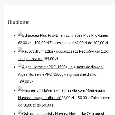
Ulubione:
Echinacea Plus Pro-Linen
62,00
zł
–
102,00
zł
Zakres cen: od 62,00 zł do 102,00 zł
PectoSyllium 1.2kg
- odpiaszczacz
159,00
zł
Algea HorselinePRO 1500g - algi morskie dla koni
109,00
zł
Magnesium
NuVena - magnez dla koni
38,00
zł
–
50,00
zł
Zakres cen:
od 38,00 zł do 50,00 zł
Ostropest