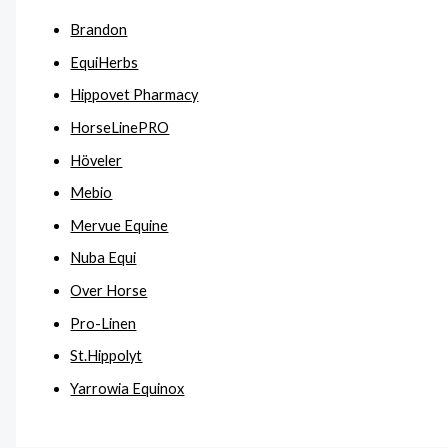
Brandon
EquiHerbs
Hippovet Pharmacy
HorseLinePRO
Höveler
Mebio
Mervue Equine
Nuba Equi
Over Horse
Pro-Linen
St.Hippolyt
Yarrowia Equinox