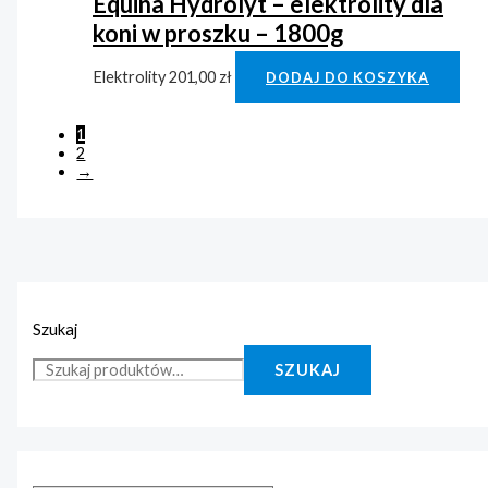
Equina Hydrolyt – elektrolity dla
koni w proszku – 1800g
Elektrolity
201,00
zł
DODAJ DO KOSZYKA
1
2
→
Szukaj
SZUKAJ