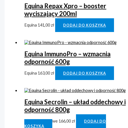
Equina Repax Xpro – booster
wyciszający 200ml
Equina
141,00
zł
DODAJ DO KOSZYKA
Equina ImmunoPro – wzmacnia
odporność 600g
Equina
163,00
zł
DODAJ DO KOSZYKA
Equina Secrolin – układ oddechowy i
odporność 800g
Drogi oddechowe
166,00
zł
DODAJ DO
KOSZYKA