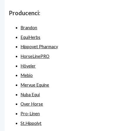
Producenci:
Brandon
EquiHerbs
Hippovet Pharmacy
HorseLinePRO
Höveler
Mebio
Mervue Equine
Nuba Equi
Over Horse
Pro-Linen
St.Hippolyt