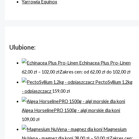
Yarrowia Equinox
Ulubione:
Echinacea Plus Pro-Linen
62,00
zł
–
102,00
zł
Zakres cen: od 62,00 zł do 102,00 zł
PectoSyllium 1.2kg
- odpiaszczacz
159,00
zł
Algea HorselinePRO 1500g - algi morskie dla koni
109,00
zł
Magnesium
NuVena - magnez dla koni
38,00
zł
–
50,00
zł
Zakres cen: