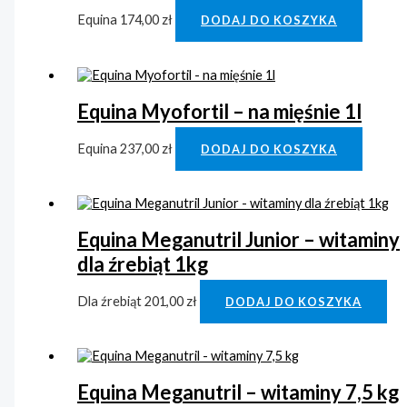
Equina
174,00
zł
DODAJ DO KOSZYKA
Equina Myofortil – na mięśnie 1l
Equina
237,00
zł
DODAJ DO KOSZYKA
Equina Meganutril Junior – witaminy
dla źrebiąt 1kg
Dla źrebiąt
201,00
zł
DODAJ DO KOSZYKA
Equina Meganutril – witaminy 7,5 kg