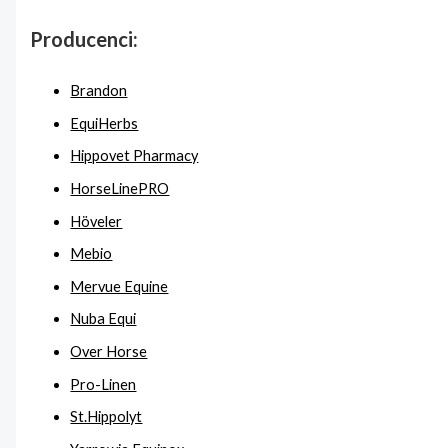
Producenci:
Brandon
EquiHerbs
Hippovet Pharmacy
HorseLinePRO
Höveler
Mebio
Mervue Equine
Nuba Equi
Over Horse
Pro-Linen
St.Hippolyt