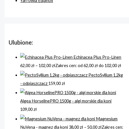
Yarrowia Equinox
Ulubione:
Echinacea Plus Pro-Linen
62,00
zł
–
102,00
zł
Zakres cen: od 62,00 zł do 102,00 zł
PectoSyllium 1.2kg
- odpiaszczacz
159,00
zł
Algea HorselinePRO 1500g - algi morskie dla koni
109,00
zł
Magnesium
NuVena - magnez dla koni
38,00
zł
–
50,00
zł
Zakres cen: