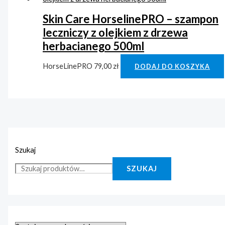
Skin Care HorselinePRO – szampon
leczniczy z olejkiem z drzewa
herbacianego 500ml
HorseLinePRO
79,00
zł
DODAJ DO KOSZYKA
Szukaj
SZUKAJ