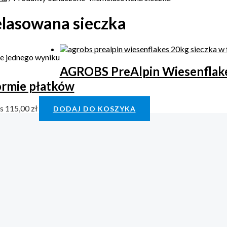
lasowana sieczka
e jednego wyniku
AGROBS PreAlpin Wiesenflake
ormie płatków
bs
115,00
zł
DODAJ DO KOSZYKA