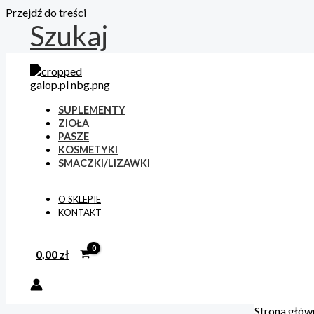
Przejdź do treści
Szukaj
SUPLEMENTY
ZIOŁA
PASZE
KOSMETYKI
SMACZKI/LIZAWKI
O SKLEPIE
KONTAKT
0,00
zł
Strona głów