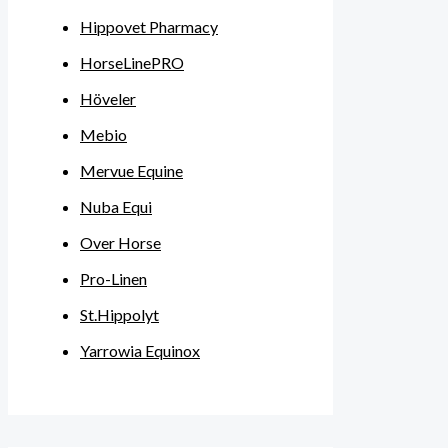
Hippovet Pharmacy
HorseLinePRO
Höveler
Mebio
Mervue Equine
Nuba Equi
Over Horse
Pro-Linen
St.Hippolyt
Yarrowia Equinox