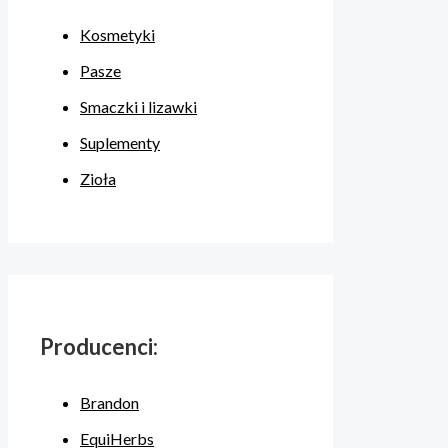
Kosmetyki
Pasze
Smaczki i lizawki
Suplementy
Zioła
Producenci:
Brandon
EquiHerbs