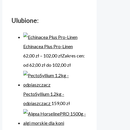
Ulubione:
Echinacea Plus Pro-Linen
62,00
zł
–
102,00
zł
Zakres cen:
od 62,00 zł do 102,00 zł
PectoSyllium 1.2kg -
odpiaszczacz
159,00
zł