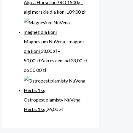
Algea HorselinePRO 1500g -
algi morskie dla koni
109,00
zł
Magnesium NuVena - magnez
dla koni
38,00
zł
–
50,00
zł
Zakres cen: od 38,00 zł
do 50,00 zł
Ostropest plamisty NuVena
Herbs 1kg
26,00
zł