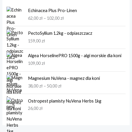
Z
Echinacea Plus Pro-Linen
a
62,00
zł
–
102,00
zł
k
r
e
PectoSyllium 1.2kg - odpiaszczacz
s
159,00
zł
c
e
Algea HorselinePRO 1500g - algi morskie dla koni
n
109,00
zł
:
o
Z
d
Magnesium NuVena - magnez dla koni
a
6
38,00
zł
–
50,00
zł
k
2
r
,
e
0
Ostropest plamisty NuVena Herbs 1kg
s
0
26,00
zł
c
e
z
n
ł
:
d