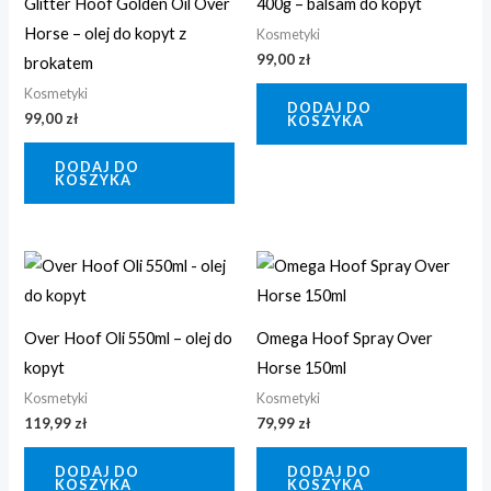
Glitter Hoof Golden Oil Over
400g – balsam do kopyt
Horse – olej do kopyt z
Kosmetyki
99,00
zł
brokatem
Kosmetyki
DODAJ DO
99,00
zł
KOSZYKA
DODAJ DO
KOSZYKA
Over Hoof Oli 550ml – olej do
Omega Hoof Spray Over
kopyt
Horse 150ml
Kosmetyki
Kosmetyki
119,99
zł
79,99
zł
DODAJ DO
DODAJ DO
KOSZYKA
KOSZYKA