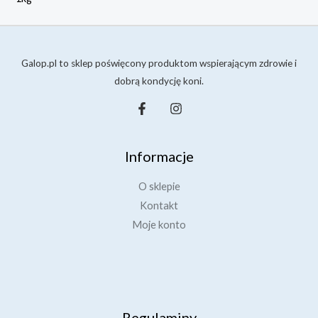
o
o
d
1
3
0
8
2
Galop.pl to sklep poświęcony produktom wspierającym zdrowie i
,
,
dobrą kondycję koni.
0
0
0
0
z
z
ł
ł
Informacje
d
o
O sklepie
5
Kontakt
0
,
Moje konto
0
0
z
ł
Regulaminy