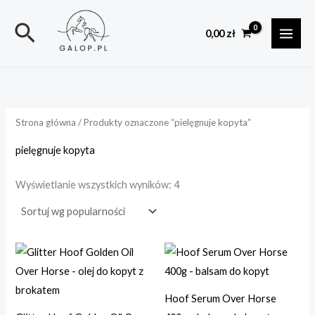
Posortowane
Przejdź
według
popularności
Szukaj
do
0,00
zł
treści
Strona główna
/ Produkty oznaczone “pielęgnuje kopyta”
pielęgnuje kopyta
Wyświetlanie wszystkich wyników: 4
Hoof Serum Over Horse