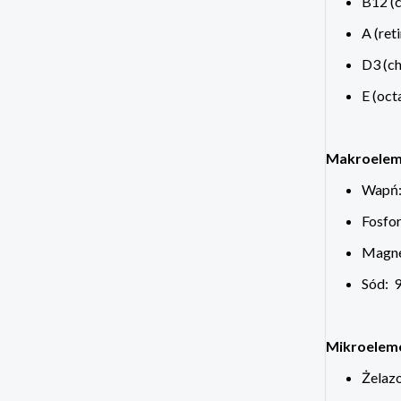
B12 (c
A (ret
D3 (ch
E (oct
Makroelem
Wapń:
Fosfor
Magne
Sód: 9
Mikroelem
Żelaz