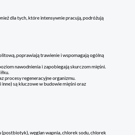
nież dla tych, które intensywnie pracują, podróżują
olitową, poprawiają trawienie i wspomagają ogólną
poziom nawodnienia i zapobiegają skurczom mięśni.
iłku.
raz procesy regeneracyjne organizmu.
 i inne) są kluczowe w budowie mięśni oraz
(postbiotyk), węglan wapnia, chlorek sodu, chlorek