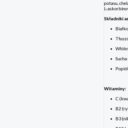
potasu, chel
L-askorbino
Składniki a
Białk
Tłusz
Włókn
Sucha
Popió
Witaminy:
C (kw
B2 (ry
B3 (n