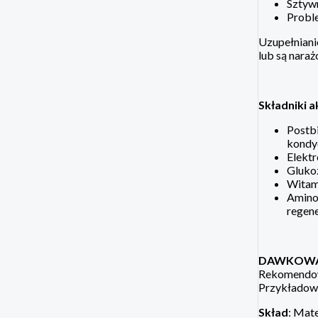
Sztywn
Proble
Uzupełnianie
lub są nara
Składniki a
Postbi
kondy
Elektr
Glukoz
Witami
Aminok
regene
DAWKOWA
Rekomendowa
Przykładowa 
Skład
: Mat