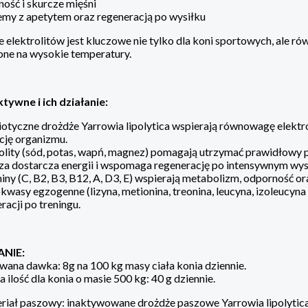
ość i skurcze mięśni
my z apetytem oraz regeneracją po wysiłku
 elektrolitów jest kluczowe nie tylko dla koni sportowych, ale rów
żone na wysokie temperatury.
ktywne i ich działanie:
otyczne drożdże Yarrowia lipolytica wspierają równowagę elektr
cję organizmu.
olity (sód, potas, wapń, magnez) pomagają utrzymać prawidłowy 
a dostarcza energii i wspomaga regenerację po intensywnym wys
ny (C, B2, B3, B12, A, D3, E) wspierają metabolizm, odporność o
wasy egzogenne (lizyna, metionina, treonina, leucyna, izoleucyna
racji po treningu.
NIE:
na dawka: 8g na 100 kg masy ciała konia dziennie.
ilość dla konia o masie 500 kg: 40 g dziennie.
eriał paszowy: inaktywowane drożdże paszowe Yarrowia lipolytica 