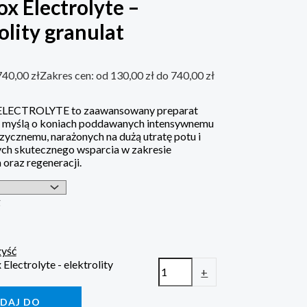
x Electrolyte –
olity granulat
740,00
zł
Zakres cen: od 130,00 zł do 740,00 zł
LECTROLYTE to zaawansowany preparat
 myślą o koniach poddawanych intensywnemu
zycznemu, narażonych na dużą utratę potu i
h skutecznego wsparcia w zakresie
oraz regeneracji.
g
yść
 Electrolyte - elektrolity
+
DAJ DO