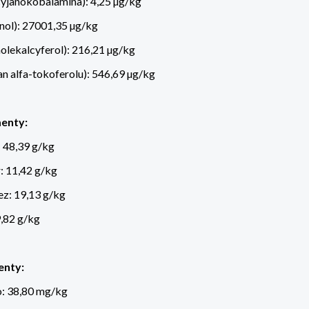
yjanokobalamina): 4,25 µg/kg
inol): 27001,35 µg/kg
olekalcyferol): 216,21 µg/kg
an alfa-tokoferolu): 546,69 µg/kg
enty:
 48,39 g/kg
: 11,42 g/kg
z: 19,13 g/kg
,82 g/kg
enty:
o: 38,80 mg/kg