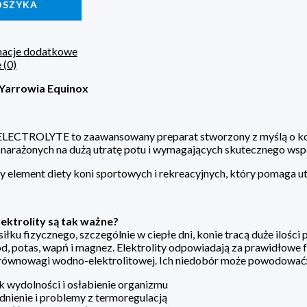
OSZYKA
macje dodatkowe
 (0)
y Yarrowia Equinox
ECTROLYTE to zaawansowany preparat stworzony z myślą o ko
 narażonych na dużą utratę potu i wymagających skutecznego wspa
y element diety koni sportowych i rekreacyjnych, który pomaga 
ektrolity są tak ważne?
łku fizycznego, szczególnie w ciepłe dni, konie tracą duże ilośc
sód, potas, wapń i magnez. Elektrolity odpowiadają za prawidłow
równowagi wodno-elektrolitowej. Ich niedobór może powodować
 wydolności i osłabienie organizmu
nienie i problemy z termoregulacją