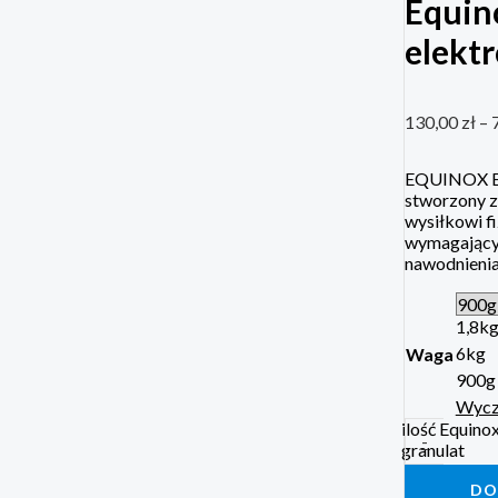
Equino
elektr
130,00
zł
–
EQUINOX E
stworzony z
wysiłkowi fi
wymagającyc
nawodnienia 
1,8k
6kg
Waga
900g
Wycz
ilość Equinox
-
granulat
DO