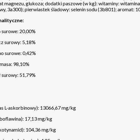
at magnezu, glukoza; dodatki paszowe (w kg): witaminy: witamina 
wy, 3a300); pierwiastek śladowy: selenin sodu (3b801); aromat: 1
nalityczne:
o surowe: 20,00%
cz surowy: 5,18%
o surowe: 0,42%
 masa: 98,10%
ł surowy: 51,79%
as L-askorbinowy): 13066,67 mg/kg
boflawina): 17,13 mg/kg
ikotynamid): 104,36 mg/kg