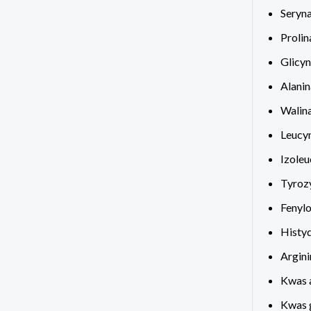
Seryna
Prolin
Glicyn
Alanin
Walina
Leucyn
Izoleu
Tyrozy
Fenylo
Histyd
Argini
Kwas 
Kwas 