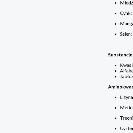
Miedź
Cynk:
Manga
Selen:
Substancje
Kwas 
Alfake
Jabłcz
Aminokwas
Lizyna
Metion
Treoni
Cystei