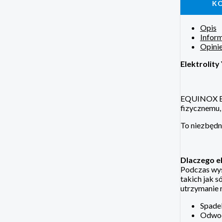
K
Opis
Infor
Opinie
Elektrolit
EQUINOX EL
fizycznemu,
To niezbędn
Dlaczego el
Podczas wysi
takich jak 
utrzymanie 
Spadek
Odwod