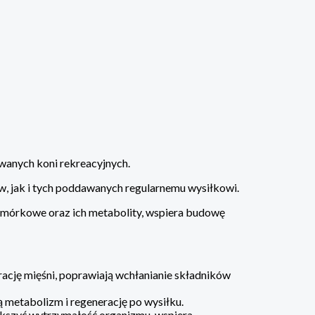
wanych koni rekreacyjnych.
, jak i tych poddawanych regularnemu wysiłkowi.
 komórkowe oraz ich metabolity, wspiera budowę
ację mięśni, poprawiają wchłanianie składników
 metabolizm i regenerację po wysiłku.
kszyć wytrzymałość organizmu, wspiera