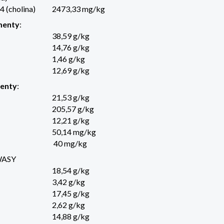
 (cholina)
2473,33 mg/kg
menty
:
38,59 g/kg
14,76 g/kg
1,46 g/kg
12,69 g/kg
enty
:
21,53 g/kg
205,57 g/kg
12,21 g/kg
50,14 mg/kg
40 mg/kg
ASY
18,54 g/kg
3,42 g/kg
17,45 g/kg
2,62 g/kg
14,88 g/kg