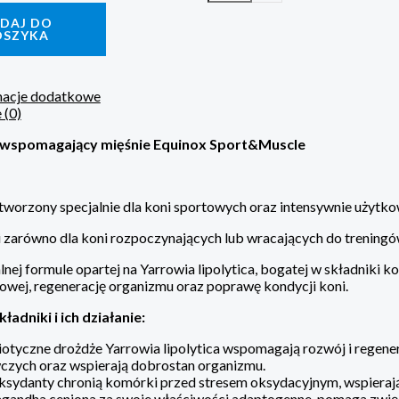
DAJ DO
OSZYKA
macje dodatkowe
 (0)
wspomagający mięśnie Equinox Sport&Muscle
tworzony specjalnie dla koni sportowych oraz intensywnie użytko
zarówno dla koni rozpoczynających lub wracających do treningów
lnej formule opartej na Yarrowia lipolytica, bogatej w składniki
owej, regenerację organizmu oraz poprawę kondycji koni.
ładniki i ich działanie:
otyczne drożdże Yarrowia lipolytica wspomagają rozwój i regener
czych oraz wspierają dobrostan organizmu.
sydanty chronią komórki przed stresem oksydacyjnym, wspierają
gandha ceniona za swoje właściwości adaptogenne, pomaga zwię