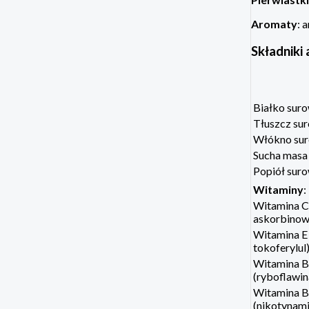
Aromaty
: 
Składniki 
Białko sur
Tłuszcz su
Włókno su
Sucha masa
Popiół sur
Witaminy
:
Witamina C 
askorbinow
Witamina E
tokoferylul
Witamina 
(ryboflawin
Witamina 
(nikotynami