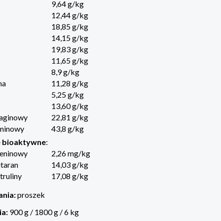
9,64 g/kg
12,44 g/kg
18,85 g/kg
14,15 g/kg
19,83 g/kg
11,65 g/kg
8,9 g/kg
na
11,28 g/kg
5,25 g/kg
13,60 g/kg
aginowy
22,81 g/kg
minowy
43,8 g/kg
e bioaktywne
:
eninowy
2,26 mg/kg
taran
14,03 g/kg
truliny
17,08 g/kg
ania:
proszek
ia:
900 g / 1800 g / 6 kg