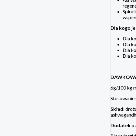
regene
Spirul
wspier
Dla kogo j
Dla ko
Dla k
Dla ko
Dla ko
DAWKOWA
6g/100 kg m
Stosowanie 
Skład
: droż
ashwagandha
Dodatek pa
Pierwiastki