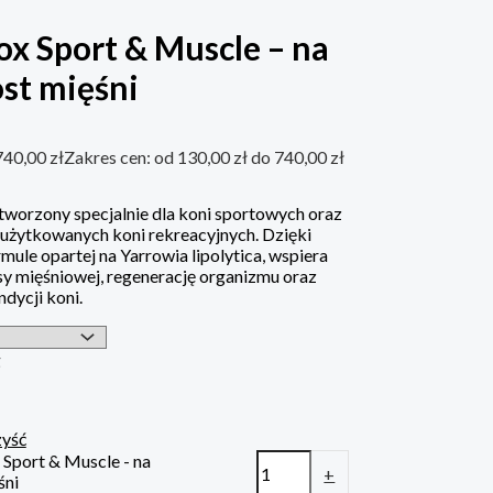
ox Sport & Muscle – na
st mięśni
740,00
zł
Zakres cen: od 130,00 zł do 740,00 zł
tworzony specjalnie dla koni sportowych oraz
 użytkowanych koni rekreacyjnych. Dzięki
rmule opartej na Yarrowia lipolytica, wspiera
 mięśniowej, regenerację organizmu oraz
dycji koni.
g
yść
x Sport & Muscle - na
+
śni