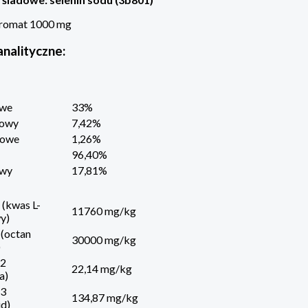
aromat 1000 mg
analityczne:
owe
33%
rowy
7,42%
rowe
1,26%
96,40%
owy
17,81%
(kwas L-
11760 mg/kg
y)
 (octan
30000 mg/kg
)
B2
22,14 mg/kg
a)
B3
134,87 mg/kg
d)