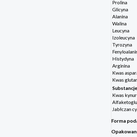
Prolina
Glicyna
Alanina
Walina
Leucyna
Izoleucyna
Tyrozyna
Fenyloalani
Histydyna
Arginina
Kwas aspar
Kwas gluta
Substancj
Kwas kynur
Alfaketoglu
Jabłczan cy
Forma pod
Opakowan