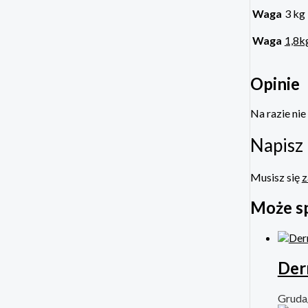
Waga
3 kg
Waga
1,8k
Opinie
Na razie nie
Napisz 
Musisz się
z
Może s
Der
Gruda