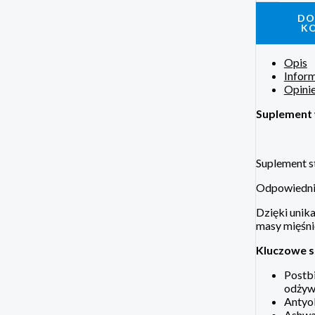
DO
K
Opis
Infor
Opinie
Suplement 
Suplement s
Odpowiedni 
Dzięki unika
masy mięśni
Kluczowe sk
Postbi
odżyw
Antyok
Ashwa