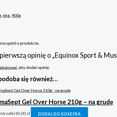
g
,
6kg
,
900g
 ma opinii o produkcie.
pierwszą opinię o „Equinox Sport & Musc
alogować
, aby dodać opinię.
podoba się również…
maSept Gel Over Horse 210g – na grudę
/strzałki
85,00
zł
DODAJ DO KOSZYKA