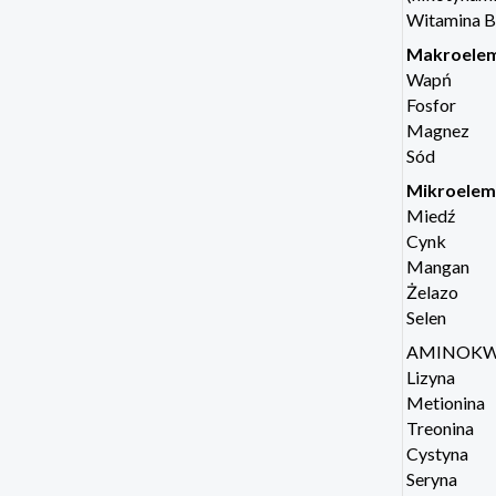
Witamina B4
Makroele
Wapń
Fosfor
Magnez
Sód
Mikroelem
Miedź
Cynk
Mangan
Żelazo
Selen
AMINOKW
Lizyna
Metionina
Treonina
Cystyna
Seryna