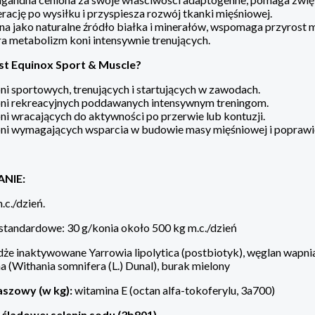
rację po wysiłku i przyspiesza rozwój tkanki mięśniowej.
ina jako naturalne źródło białka i minerałów, wspomaga przyrost
a metabolizm koni intensywnie trenujących.
est Equinox Sport & Muscle?
ni sportowych, trenujących i startujących w zawodach.
oni rekreacyjnych poddawanych intensywnym treningom.
ni wracających do aktywności po przerwie lub kontuzji.
ni wymagających wsparcia w budowie masy mięśniowej i poprawie
NIE:
.c./dzień.
standardowe: 30 g/konia około 500 kg m.c./dzień
dże inaktywowane Yarrowia lipolytica (postbiotyk), węglan wapnia, 
 (Withania somnifera (L.) Dunal), burak mielony
szowy (w kg):
witamina E (octan alfa-tokoferylu, 3a700)
 śladowe: selenin sodu (3b801)