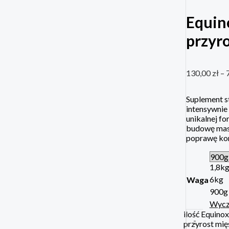
Equin
przyro
130,00
zł
–
Suplement s
intensywnie
unikalnej fo
budowę masy
poprawę kon
1,8k
6kg
Waga
900g
Wycz
ilość Equino
-
przyrost mię