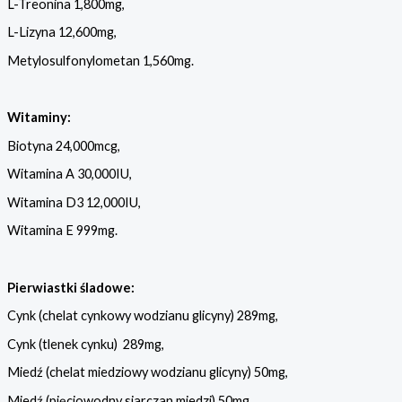
L-Treonina 1,800mg,
L-Lizyna 12,600mg,
Metylosulfonylometan 1,560mg.
Witaminy:
Biotyna 24,000mcg,
Witamina A 30,000IU,
Witamina D3 12,000IU,
Witamina E 999mg.
Pierwiastki
śladowe:
Cynk (chelat cynkowy wodzianu glicyny) 289mg,
Cynk (tlenek cynku) 289mg,
Miedź (chelat miedziowy wodzianu glicyny) 50mg,
Miedź (pięciowodny siarczan miedzi) 50mg,