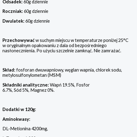
Odsadek:
60g dziennie
Roczniak:
60g dziennie
Dwulatek:
60g dziennie
Przechowywać
w suchym miejscu w temperaturze poniżej 25°C
w oryginalnym opakowaniu z dala od bezpośredniego
nasłonecznienia. Po użyciu szczelnie zamknąć. Nie zamrażać.
Skład:
fosforan dwuwapniowy, węglan wapnia, chlorek sodu,
metylosulfonylometan (MSM)
Składniki analityczne:
Wapń 19.5%, Fosfor
6.7%, Sód 5%, Magnez 0%.
Dodatki w
120g:
Aminokwasy:
DL-Metionina 4200mg,