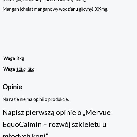
Mangan (chelat manganowy wodzianu glicyny) 309mg.
Waga
3 kg
Waga
10kg
,
3kg
Opinie
Na razie nie ma opinii o produkcie.
Napisz pierwszą opinię o „Mervue
EquoCalmin – rozwój szkieletu u
młodych koni”