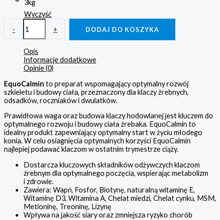
3kg
Wyczyść
-
+
DODAJ DO KOSZYKA
Opis
Informacje dodatkowe
Opinie (0)
EquoCalmin
to preparat wspomagający optymalny rozwój
szkieletu i budowy ciała, przeznaczony dla klaczy źrebnych,
odsadków, roczniaków i dwulatków.
Prawidłowa waga oraz budowa klaczy hodowlanej jest kluczem do
optymalnego rozwoju i budowy ciała źrebaka. EquoCalmin to
idealny produkt zapewniający optymalny start w życiu młodego
konia. W celu osiagnięcia optymalnych korzyści EquoCalmin
najlepiej podawać klaczom w ostatnim trymestrze ciąży.
Dostarcza kluczowych składników odżywczych klaczom
źrebnym dla optymalnego poczęcia, wspierając metabolizm
i zdrowie.
Zawiera: Wapń, Fosfor, Biotynę, naturalną witaminę E,
Witaminę D3, Witamina A, Chelat miedzi, Chelat cynku, MSM,
Metioninę, Treoninę, Lizynę
Wpływa na jakość siary oraz zmniejsza ryzyko chorób