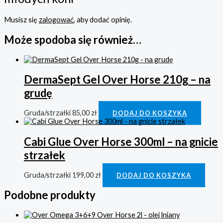
Musisz się
zalogować
, aby dodać opinię.
Może spodoba się również…
DermaSept Gel Over Horse 210g – na
grudę
Gruda/strzałki
85,00
zł
DODAJ DO KOSZYKA
Cabi Glue Over Horse 300ml – na gnicie
strzałek
Gruda/strzałki
199,00
zł
DODAJ DO KOSZYKA
Podobne produkty