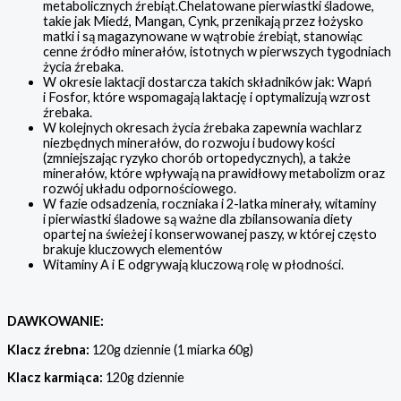
metabolicznych źrebiąt.Chelatowane pierwiastki śladowe,
takie jak Miedź, Mangan, Cynk, przenikają przez łożysko
matki i są magazynowane w wątrobie źrebiąt, stanowiąc
cenne źródło minerałów, istotnych w pierwszych tygodniach
życia źrebaka.
W okresie laktacji dostarcza takich składników jak: Wapń
i Fosfor, które wspomagają laktację i optymalizują wzrost
źrebaka.
W kolejnych okresach życia źrebaka zapewnia wachlarz
niezbędnych minerałów, do rozwoju i budowy kości
(zmniejszając ryzyko chorób ortopedycznych), a także
minerałów, które wpływają na prawidłowy metabolizm oraz
rozwój układu odpornościowego.
W fazie odsadzenia, roczniaka i 2-latka minerały, witaminy
i pierwiastki śladowe są ważne dla zbilansowania diety
opartej na świeżej i konserwowanej paszy, w której często
brakuje kluczowych elementów
Witaminy A i E odgrywają kluczową rolę w płodności.
DAWKOWANIE:
Klacz źrebna:
120g dziennie (1 miarka 60g)
Klacz karmiąca:
120g dziennie