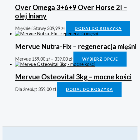
Over Omega 3+6+9 Over Horse 2l –
olej lniany
Mięśnie i Stawy
309,99
zł
DODAJ DO KOSZYKA
Mervue Nutra-Fix – regeneracja mięśni
Mervue
159,00
zł
–
339,00
zł
WYBIERZ OPCJE
Mervue Osteovital 3kg – mocne kości
Dla źrebiąt
359,00
zł
DODAJ DO KOSZYKA