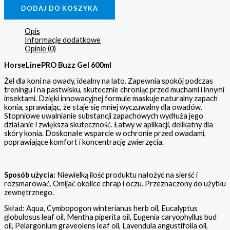
DODAJ DO KOSZYKA
Opis
Informacje dodatkowe
Opinie (0)
HorseLinePRO Buzz Gel 600ml
Żel dla koni na owady, idealny na lato. Zapewnia spokój podczas
treningu i na pastwisku, skutecznie chroniąc przed muchami i innymi
insektami. Dzięki innowacyjnej formule maskuje naturalny zapach
konia, sprawiając, że staje się mniej wyczuwalny dla owadów.
Stopniowe uwalnianie substancji zapachowych wydłuża jego
działanie i zwiększa skuteczność. Łatwy w aplikacji, delikatny dla
skóry konia. Doskonałe wsparcie w ochronie przed owadami,
poprawiające komfort i koncentrację zwierzęcia.
Sposób użycia:
Niewielką ilość produktu nałożyć na sierść i
rozsmarować. Omijać okolice chrap i oczu. Przeznaczony do użytku
zewnętrznego.
Skład: Aqua, Cymbopogon winterianus herb oil, Eucalyptus
globulosus leaf oil, Mentha piperita oil, Eugenia caryophyllus bud
oil, Pelargonium graveolens leaf oil, Lavendula angustifolia oil,