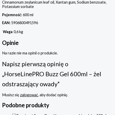
Cinnamonum zeylanicum leaf oil, Xantan gum, Sodium benzoate,
Potassium sorbate
Pojemność:
600 ml
EAN:
5906800491596
Waga
0,6 kg
Opinie
Na razie nie ma opinii o produkcie.
Napisz pierwszą opinię o
„HorseLinePRO Buzz Gel 600ml – żel
odstraszający owady”
Musisz się
zalogować
, aby dodać opinię.
Podobne produkty