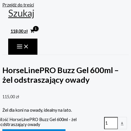
Przejdź do treści
Szukaj
118,00
zł
HorseLinePRO Buzz Gel 600ml –
żel odstraszający owady
115,00
zł
Żel dla koni na owady, idealny na lato.
ilość HorseLinePRO Buzz Gel 600ml - żel
-
+
odstraszający owady