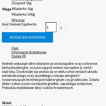
Doypack 1kg
Wiaderko 1kg
Waga
Wiaderko 500g
Wyczyść
ilość Kminek Equiherbs
-
+
DODAJ DO KOSZYKA
Opis
Informacje dodatkowe
Opinie (0)
Kminek wykazuje silne działanie przeciwzapalne oraz ochronne
(antyoksydacyjne, oczyszczające) wobec narządów tj. nerki i
wątroba. Doskonale sprawdza się w wielu schorzeniach układu
metabolicznego oraz wszelkiego rodzaju alergiach i
towarzyszącym im infekcjom bakteryjnym czy grzybiczym. Działa
silnie rozkurczowo na mięśnie gładkie, zapobiega wzdęciom.
Pobudza wydzielanie śliny i soków trawiennych.
Skład: