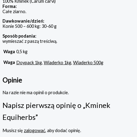
100% Kminek (Carum carvi)
Forma:
Całe ziarno.
Dawkowanie/dzień:
Konie 500 – 600 kg: 30-60 g
Sposób podania:
wymieszać z paszą treściwą.
Waga
0,5 kg
Waga
Doypack 1kg
,
Wiaderko 1kg
,
Wiaderko 500g
Opinie
Na razie nie ma opinii o produkcie.
Napisz pierwszą opinię o „Kminek
Equiherbs”
Musisz się
zalogować
, aby dodać opinię.