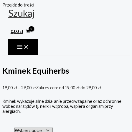
Przejdź do treści
Szukaj
0,00
zł
Kminek Equiherbs
19,00
zł
–
29,00
zł
Zakres cen: od 19,00 zł do 29,00 zł
Kminek wykazuje silne działanie przeciwzapalne oraz ochronne
wobec narządów tj. nerki i wątroba, wspiera organizm przy
alergiach.