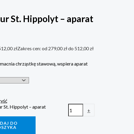
r St. Hippolyt – aparat
512,00
zł
Zakres cen: od 279,00 zł do 512,00 zł
macnia chrząstkę stawową, wspiera aparat
yść
r St. Hippolyt – aparat
+
DAJ DO
OSZYKA