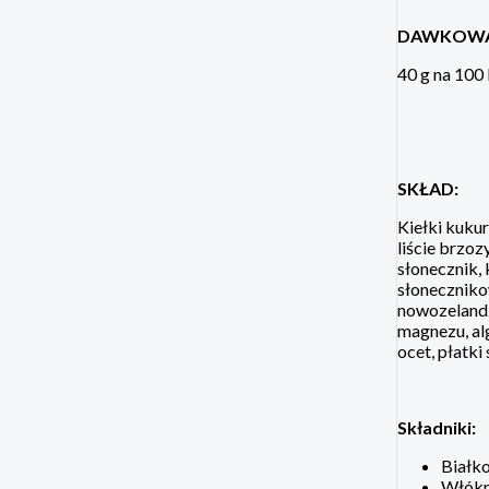
DAWKOWA
40 g na 100 
SKŁAD:
Kiełki kukur
liście brzoz
słonecznik, 
słoneczniko
nowozelandz
magnezu, alg
ocet, płatk
Składniki:
Białk
Włókn