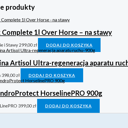
e produkty
x Complete 1l Over Horse – na stawy
e i Stawy
299,00
zł
DODAJ DO KOSZYKA
ina Artisol Ultra-regeneracja aparatu ru
a
398,00
zł
DODAJ DO KOSZYKA
ndroProtect HorselinePRO 900g
eLinePRO
399,00
zł
DODAJ DO KOSZYKA