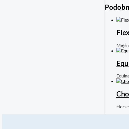
Podobn
Fle
Mięśni
Equ
Equin
Cho
Hors