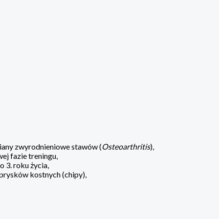
zmiany zwyrodnieniowe stawów (
Osteoarthritis
),
j fazie treningu,
 3. roku życia,
dprysków kostnych (chipy),