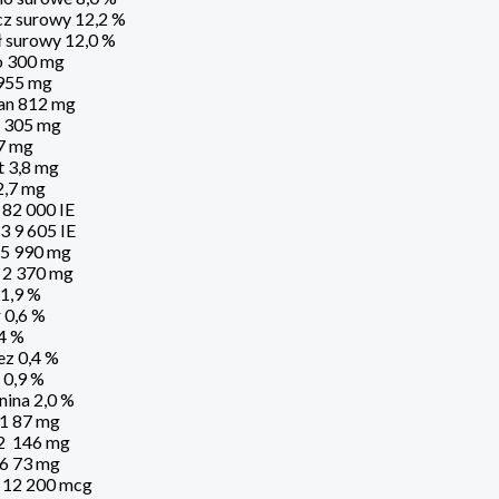
cz surowy 12,2 %
ł surowy 12,0 %
o 300 mg
955 mg
n 812 mg
 305 mg
,7 mg
t 3,8 mg
2,7 mg
 82 000 IE
3 9 605 IE
 5 990 mg
 2 370 mg
1,9 %
 0,6 %
4 %
z 0,4 %
 0,9 %
nina 2,0 %
B1 87 mg
2 146 mg
B6 73 mg
B 12 200 mcg