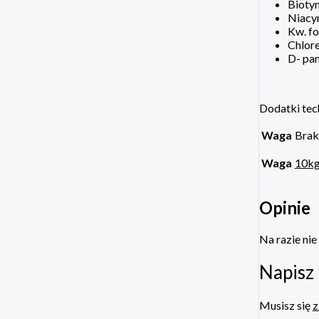
Bioty
Niacy
Kw. f
Chlore
D- pa
Dodatki tec
Waga
Brak
Waga
10k
Opinie
Na razie nie
Napisz 
Musisz się
z