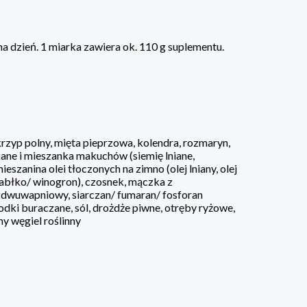
na dzień. 1 miarka zawiera ok. 110 g suplementu.
skrzyp polny, mięta pieprzowa, kolendra, rozmaryn,
ekane i mieszanka makuchów (siemię lniane,
eszanina olei tłoczonych na zimno (olej lniany, olej
jabłko/ winogron), czosnek, mączka z
 dwuwapniowy, siarczan/ fumaran/ fosforan
odki buraczane, sól, drożdże piwne, otręby ryżowe,
y węgiel roślinny