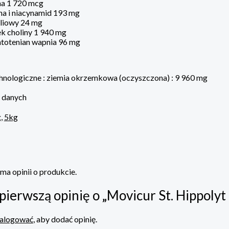
na 1 720 mcg
na i niacynamid 193 mg
oliowy 24 mg
k choliny 1 940 mg
ntotenian wapnia 96 mg
hnologiczne : ziemia okrzemkowa (oczyszczona) : 9 960 mg
 danych
g
,
5kg
 ma opinii o produkcie.
pierwszą opinię o „Movicur St. Hippolyt
alogować
, aby dodać opinię.