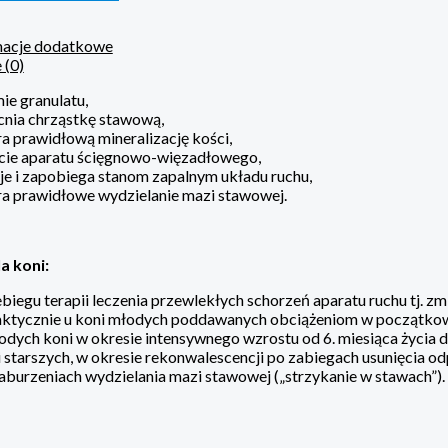
macje dodatkowe
 (0)
ie granulatu,
nia chrząstkę stawową,
a prawidłową mineralizację kości,
cie aparatu ścięgnowo-więzadłowego,
je i zapobiega stanom zapalnym układu ruchu,
a prawidłowe wydzielanie mazi stawowej.
a koni:
biegu terapii leczenia przewlekłych schorzeń aparatu ruchu tj. 
aktycznie u koni młodych poddawanych obciążeniom w początkowe
odych koni w okresie intensywnego wzrostu od 6. miesiąca życia do
 starszych, w okresie rekonwalescencji po zabiegach usunięcia o
aburzeniach wydzielania mazi stawowej („strzykanie w stawach”).