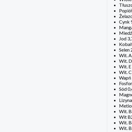
Tłusz
Popió
Żelaz
Cynk 
Manga
Miedź
Jod 3
Kobal
Selen 
Wit. A
Wit. D
Wit. E
Wit. C
Wapń 
Fosfor
Sód 0,
Magne
Lizyna
Metio
Wit. 
Wit B
Wit. 
Wit. 