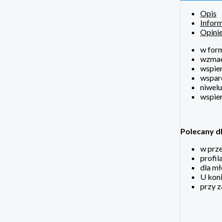
Opis
Infor
Opinie
w form
wzmac
wspier
wspar
niwelu
wspier
Polecany dl
w prze
profil
dla mł
U koni
przy z