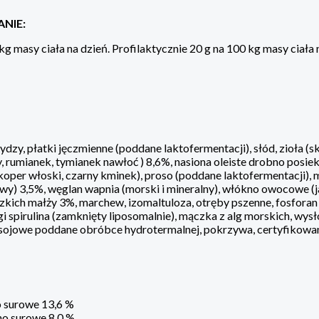
NIE:
kg masy ciała na dzień. Profilaktycznie 20 g na 100 kg masy ciała 
ydzy, płatki jęczmienne (poddane laktofermentacji), słód, zioła (
y, rumianek, tymianek nawłoć ) 8,6%, nasiona oleiste drobno posi
koper włoski, czarny kminek), proso (poddane laktofermentacji), mi
wy) 3,5%, węglan wapnia (morski i mineralny), włókno owocowe (
kich małży 3%, marchew, izomaltuloza, otręby pszenne, fosforan
i spirulina (zamknięty liposomalnie), mączka z alg morskich, wysł
i sojowe poddane obróbce hydrotermalnej, pokrzywa, certyfikowan
o surowe 13,6 %
o surowe 8,0 %