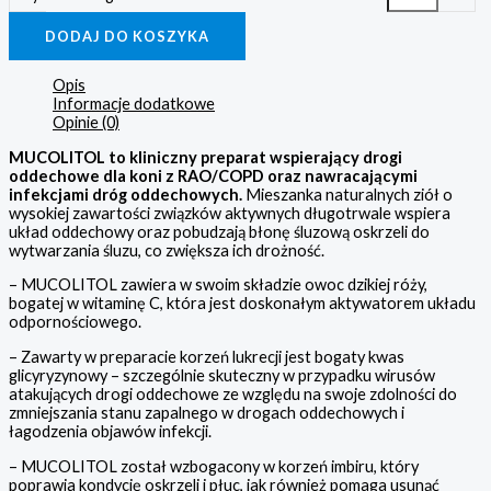
DODAJ DO KOSZYKA
Opis
Informacje dodatkowe
Opinie (0)
MUCOLITOL to kliniczny preparat wspierający drogi
oddechowe dla koni z RAO/COPD oraz nawracającymi
infekcjami dróg oddechowych.
Mieszanka naturalnych ziół o
wysokiej zawartości związków aktywnych długotrwale wspiera
układ oddechowy oraz pobudzają błonę śluzową oskrzeli do
wytwarzania śluzu, co zwiększa ich drożność.
– MUCOLITOL zawiera w swoim składzie owoc dzikiej róży,
bogatej w witaminę C, która jest doskonałym aktywatorem układu
odpornościowego.
– Zawarty w preparacie korzeń lukrecji jest bogaty kwas
glicyryzynowy – szczególnie skuteczny w przypadku wirusów
atakujących drogi oddechowe ze względu na swoje zdolności do
zmniejszania stanu zapalnego w drogach oddechowych i
łagodzenia objawów infekcji.
– MUCOLITOL został wzbogacony w korzeń imbiru, który
poprawia kondycję oskrzeli i płuc, jak również pomaga usunąć