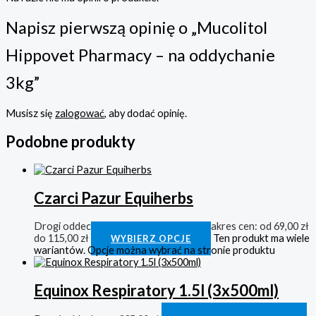
Napisz pierwszą opinię o „Mucolitol
Hippovet Pharmacy – na oddychanie
3kg”
Musisz się
zalogować
, aby dodać opinię.
Podobne produkty
Czarci Pazur Equiherbs
Drogi oddechowe
69,00
zł
–
115,00
zł
Zakres cen: od 69,00 zł
do 115,00 zł
Ten produkt ma wiele
WYBIERZ OPCJE
wariantów. Opcje można wybrać na stronie produktu
Equinox Respiratory 1.5l (3x500ml)