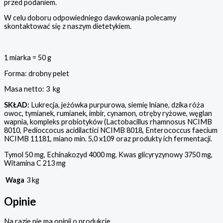
przed podaniem.
W celu doboru odpowiedniego dawkowania polecamy
skontaktować się z naszym dietetykiem.
1 miarka = 50 g
Forma: drobny pelet
Masa netto: 3 kg
SKŁAD:
Lukrecja, jeżówka purpurowa, siemię lniane, dzika róża
owoc, tymianek, rumianek, imbir, cynamon,
otręby ryżowe, węglan
wapnia,
kompleks probiotyków (Lactobacillus rhamnosus NCIMB
8010, Pedioccocus acidilactici NCIMB 8018, Enterococcus faecium
NCIMB 11181, miano min. 5,0 x109 oraz produkty ich fermentacji.
Tymol 50 mg, Echinakozyd 4000 mg, Kwas glicyryzynowy 3750 mg,
Witamina C 213 mg
Waga
3 kg
Opinie
Na razie nie ma opinii o produkcie.