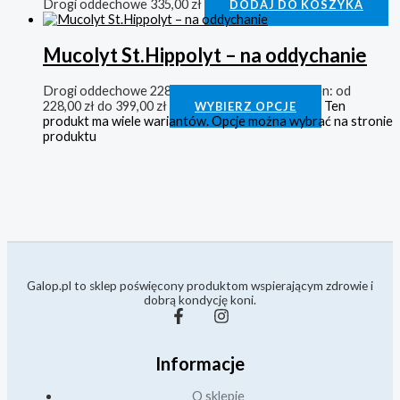
Drogi oddechowe
335,00
zł
DODAJ DO KOSZYKA
Mucolyt St.Hippolyt – na oddychanie
Drogi oddechowe
228,00
zł
–
399,00
zł
Zakres cen: od
228,00 zł do 399,00 zł
Ten
WYBIERZ OPCJE
produkt ma wiele wariantów. Opcje można wybrać na stronie
produktu
Galop.pl to sklep poświęcony produktom wspierającym zdrowie i
dobrą kondycję koni.
Informacje
O sklepie