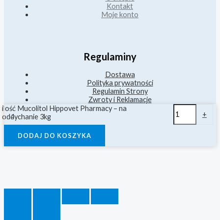
Kontakt
Moje konto
Regulaminy
Dostawa
Polityka prywatności
Regulamin Strony
Zwroty i Reklamacje
ilość Mucolitol Hippovet Pharmacy – na
-
+
oddychanie 3kg
DODAJ DO KOSZYKA