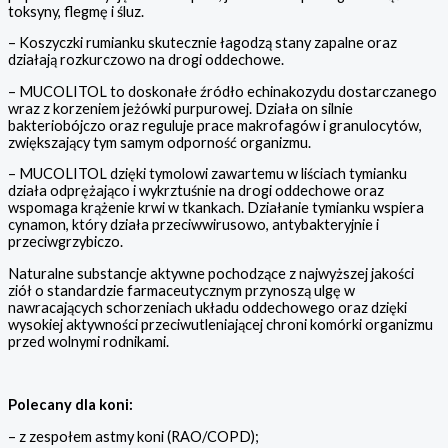
toksyny, flegmę i śluz.
– Koszyczki rumianku skutecznie łagodzą stany zapalne oraz
działają rozkurczowo na drogi oddechowe.
– MUCOLITOL to doskonałe źródło echinakozydu dostarczanego
wraz z korzeniem jeżówki purpurowej. Działa on silnie
bakteriobójczo oraz reguluje prace makrofagów i granulocytów,
zwiększający tym samym odporność organizmu.
– MUCOLITOL dzięki tymolowi zawartemu w liściach tymianku
działa odprężająco i wykrztuśnie na drogi oddechowe oraz
wspomaga krążenie krwi w tkankach. Działanie tymianku wspiera
cynamon, który działa przeciwwirusowo, antybakteryjnie i
przeciwgrzybiczo.
Naturalne substancje aktywne pochodzące z najwyższej jakości
ziół o standardzie farmaceutycznym przynoszą ulgę w
nawracających schorzeniach układu oddechowego oraz dzięki
wysokiej aktywności przeciwutleniającej chroni komórki organizmu
przed wolnymi rodnikami.
Polecany dla koni:
– z zespołem astmy koni (RAO/COPD);