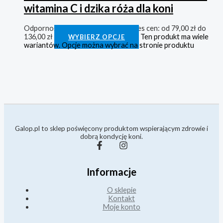
witamina C i dzika róża dla koni
Odporność
79,00
zł
–
136,00
zł
Zakres cen: od 79,00 zł do
136,00 zł
Ten produkt ma wiele
WYBIERZ OPCJE
wariantów. Opcje można wybrać na stronie produktu
Galop.pl to sklep poświęcony produktom wspierającym zdrowie i
dobrą kondycję koni.
Informacje
O sklepie
Kontakt
Moje konto