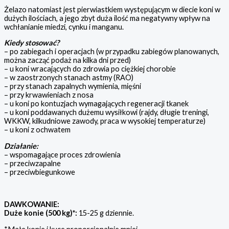
Żelazo natomiast jest pierwiastkiem występującym w diecie koni w
dużych ilościach, a jego zbyt duża ilość ma negatywny wpływ na
wchłanianie miedzi, cynku i manganu.
Kiedy stosować?
– po zabiegach i operacjach (w przypadku zabiegów planowanych,
można zacząć podaż na kilka dni przed)
– u koni wracających do zdrowia po ciężkiej chorobie
– w zaostrzonych stanach astmy (RAO)
– przy stanach zapalnych wymienia, mięśni
– przy krwawieniach z nosa
– u koni po kontuzjach wymagających regeneracji tkanek
– u koni poddawanych dużemu wysiłkowi (rajdy, długie treningi,
WKKW, kilkudniowe zawody, praca w wysokiej temperaturze)
– u koni z ochwatem
Działanie:
– wspomagające proces zdrowienia
– przeciwzapalne
– przeciwbiegunkowe
DAWKOWANIE:
Duże konie (500 kg)*:
15-25 g dziennie.