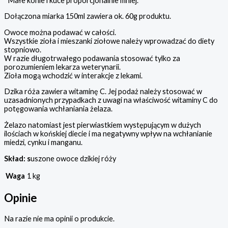
*Małe konie i kuce proporcjonalnie mniej.
Dołączona miarka 150ml zawiera ok. 60g produktu.
Owoce można podawać w całości.
Wszystkie zioła i mieszanki ziołowe należy wprowadzać do diety
stopniowo.
W razie długotrwałego podawania stosować tylko za
porozumieniem lekarza weterynarii.
Zioła mogą wchodzić w interakcje z lekami.
Dzika róża zawiera witaminę C. Jej podaż należy stosować w
uzasadnionych przypadkach z uwagi na właściwość witaminy C do
potęgowania wchłaniania żelaza.
Żelazo natomiast jest pierwiastkiem występującym w dużych
ilościach w końskiej diecie i ma negatywny wpływ na wchłanianie
miedzi, cynku i manganu.
Skład: s
uszone owoce dzikiej róży
Waga
1 kg
Opinie
Na razie nie ma opinii o produkcie.