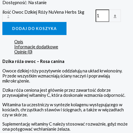
Dostępność:
Na stanie
ilość Owoc Dzikiej Róży NuVena Herbs 1kg
-
+
DODAJ DO KOSZYKA
Opis
Informacje dodatkowe
Opinie (0)
Dzika róża owoc – Rosa canina
Owoce dzikiej róży pozytywnie oddziałują na układ krwionośny.
Przede wszystkim wzmacniają ściany naczyń i poprawiają
mikrokrążenie.
Dzika róża ceniona jest głównie przez zawartość dobrze
przyswajalnej witaminy C, która doskonale wzmacnia odporność.
Witamina ta uczestniczy w syntezie kolagenu występującego w
kościach, chrząstkach stawów i ścięgnach, a także w więzadłach
czy w skórze.
Suplementację witaminy C należy stosować rozważnie, gdyż może
ona potęgować wchłanianie żelaza.