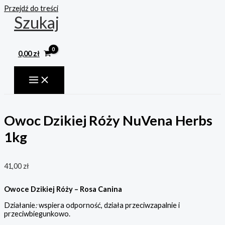
Przejdź do treści
Szukaj
0,00
zł
Owoc Dzikiej Róży NuVena Herbs
1kg
41,00
zł
Owoce Dzikiej Róży – Rosa Canina
Działanie
:
wspiera odporność, działa przeciwzapalnie i
przeciwbiegunkowo.