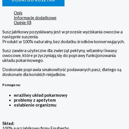
Opis
Informacje dodatkowe
Opinie (0)
Susz jabłkowy pozyskiwany jest w procesie wyciskania owoców a
następnie suszenia.
Produkt w 100% naturalny, bez dodatku środków konserwujących.
Susz zawiera użyteczne dla zwierząt pektyny, witaminy i kwasy
owocowe, które przyczyniają się do poprawy funkcjonowania
układu pokarmowego.
Doskonale poprawia smakowitość podawanych pasz, dlatego są
doskonałe dla końskich niejadków.
Pomaga na:
wrażliwy układ pokarmowy
problemy z apetytem
osłabienie organizmu
Skład:
100% susz jabłkowy firmy Equiherbs