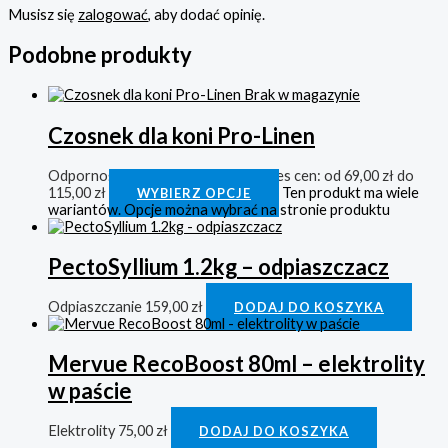
Musisz się
zalogować
, aby dodać opinię.
Podobne produkty
Brak w magazynie
Czosnek dla koni Pro-Linen
Odporność
69,00
zł
–
115,00
zł
Zakres cen: od 69,00 zł do
115,00 zł
Ten produkt ma wiele
WYBIERZ OPCJE
wariantów. Opcje można wybrać na stronie produktu
PectoSyllium 1.2kg – odpiaszczacz
Odpiaszczanie
159,00
zł
DODAJ DO KOSZYKA
Mervue RecoBoost 80ml – elektrolity
w paście
Elektrolity
75,00
zł
DODAJ DO KOSZYKA